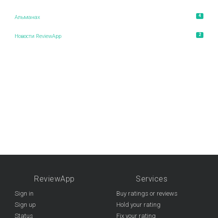
4
Альманах
2
Новости ReviewApp
ReviewApp
Services
Sign in
Buy ratings or reviews
Sign up
Hold your rating
Status
Fix your rating