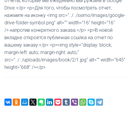
отчеты, которые мы ежедневно выгружаем в Google
Drive.</p> <p>Для того, чтобы посмотреть отчет,
нажмите на иконку <img src="../../sximo/images/google-
drive-folder-symbol.png" alt="" width="16" height="16"
/> напротив конкретного заказа.</p> <p>В новой
вкладке откроется публичная ссылка на отчет по
вашему заказу:</p> <p><img style="display: block;
margin-left: auto; margin-right: auto;"
src="../../uploads/images/book/2/1.jpg" alt="" width="645"
height="668" /></p>