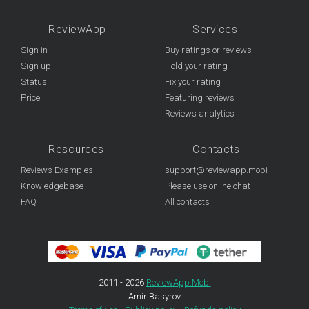
ReviewApp
Services
Sign in
Buy ratings or reviews
Sign up
Hold your rating
Status
Fix your rating
Price
Featuring reviews
Reviews analytics
Resources
Contacts
Reviews Examples
support@reviewapp.mobi
Knowledgebase
Please use online chat
FAQ
All contacts
2011 - 2026
ReviewApp.Mobi
Amir Basyrov